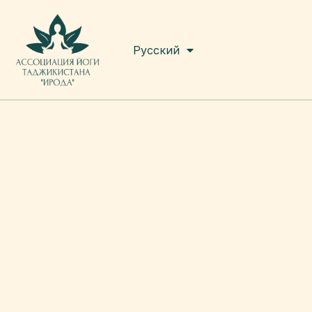
English
Русский
Tоҷикӣ