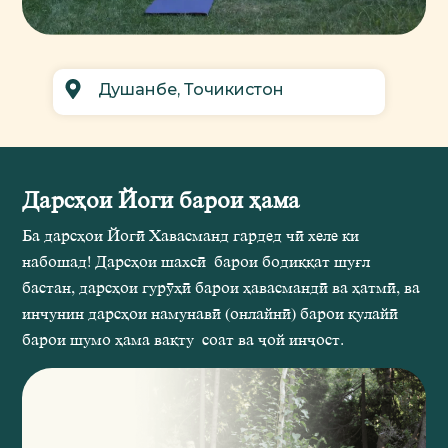
Душанбе, Точикистон
Дарсњои Йогї барои њама
Ба дарсњои Йогї Хавасманд гардед чї хеле ки
набошад! Дарсњои шахсї барои бодиќќат шуѓл
бастан, дарсњои гурўњї барои њавасмандї ва њатмї, ва
инчунин дарсњои намунавї (онлайнї) барои ќулайї
барои шумо њама ваќту соат ва љой инљост.