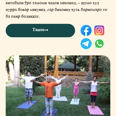
китобњои ўро тамоми љањон мехонад, – шумо худ
пурра бовар мекунед, гар бихонед љузъ барномаро то
ба охир бодиќќат.
Тамос