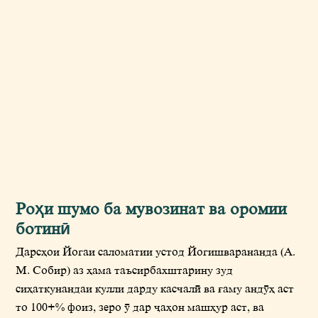
Роҳи шумо ба мувозинат ва оромии
ботинӣ
Дарсњои Йогаи саломатии устод Йогишварананда (А.
М. Собир) аз њама таъсирбахштарину зуд
сињаткунандаи кулли дарду касчалї ва ѓаму андўњ аст
то 100+% фоиз, зеро ў дар љањон машњур аст, ва