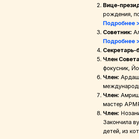
Вице-презид
рождения, п
Подробнее 
Советник:
Ал
Подробнее 
Секретарь-б
Член Совета
фокусник, Йо
Член:
Ардаше
международн
Член:
Амрише
мастер АРМ
Член:
Нозани
Закончила ву
детей, из ко