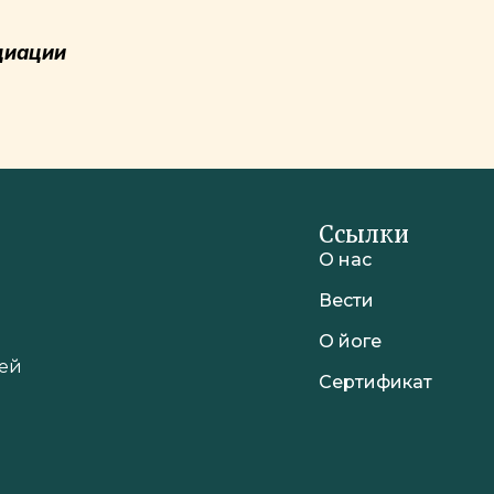
циации
Ссылки
О нас
Вести
О йоге
шей
Сертификат