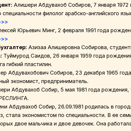
ент:
Алишери Абдувахоб Собиров, 7 января 1972 
о специальности филолог арабско-английского язы
>>>
ексей Юрьевич Минг, 2 февраля 1991 года рожден
>>>
ухгалтер:
Азизаа Алишеровна Собирова, студентк
:
Туймурод Саидов, 26 января 1959 года рождени
га гибкий пластилин.
р Абдувахобович Собиров, 23 декабря 1965 года
ый экономист, предприниматель.
ри Абдувахоб Собир, 5 мая 1981 года рождения,
РЕСЛИНГА.
ни Абдувахоб Собир, 26.09.1981 родилась в горо
з, стала экономистом по специальности. В ее сем
торых двое мальчика и двое девочек. Она работал