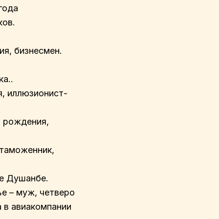
года
ков.
ия, бизнесмен.
а..
я, иллюзионист-
 рождения,
 таможенник,
де Душанбе.
ье – муж, четверо
а в авиакомпании