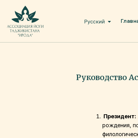
English
Главн
Русский
Tоҷикӣ
Руководство А
Президент:
рождения, п
филологическ